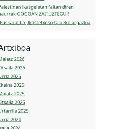
Palestinan ikasgeletan faltan diren
haurrak GOGOAN ZAITUZTEGU!!
[Euskaraldia] Ikastetxeko taldeko argazkia
Artxiboa
Maiatz 2026
Otsaila 2026
Urria 2025
Ekaina 2025
Maiatz 2025
Otsaila 2025
Urtarrila 2025
Urria 2024
Iraila 2024