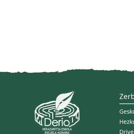
Zerb
Gesk
Hezk
Drive