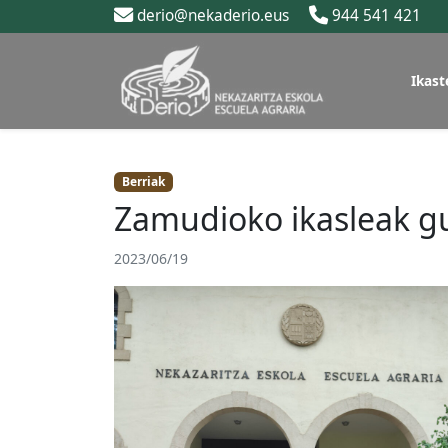
derio@nekaderio.eus
944 541 421
Ikast
Berriak
Zamudioko ikasleak g
2023/06/19