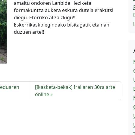
amaitu ondoren Lanbide Heziketa
formakuntza aukera eskura dutela erakutsi
diegu. Etorriko al zaizkigu!!!
Eskerrikasko egindako bisitagatik eta nahi
duzuen arte!!
reduaren
[Ikasketa-bekak] Irailaren 30ra arte
online