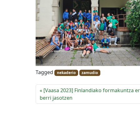
Tagged
nekaderio
zamudio
[Vaasa 2023] Finlandiako formakuntza e
berri jasotzen