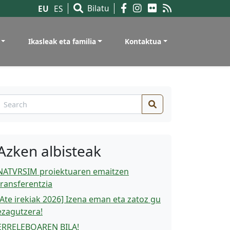
Bilatu
EU
ES
Ikasleak eta familia
Kontaktua
Search
Azken albisteak
NATVRSIM proiektuaren emaitzen
transferentzia
[Ate irekiak 2026] Izena eman eta zatoz gu
ezagutzera!
ERRELEBOAREN BILA!