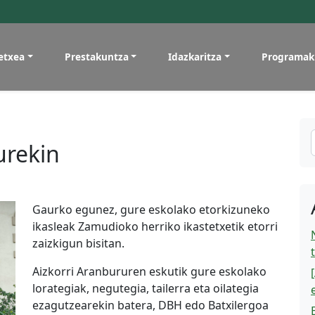
etxea
Prestakuntza
Idazkaritza
Programak
urekin
Gaurko egunez, gure eskolako etorkizuneko
ikasleak Zamudioko herriko ikastetxetik etorri
zaizkigun bisitan.
Aizkorri Aranbururen eskutik gure eskolako
lorategiak, negutegia, tailerra eta oilategia
ezagutzearekin batera, DBH edo Batxilergoa