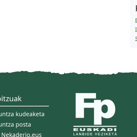
itzuak
untza kudeaketa
untza posta
 Nekaderio.eus