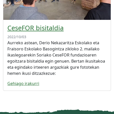
CeseFOR bisitaldia
2022/10/03
Aurreko astean, Derio Nekazaritza Eskolako eta
Fraisoro Eskolako Basogintza zikloko 2. mailako
ikaslegoarekin Soriako CeseFOR fundazioaren
egoitzara bisitaldia egin genuen. Bertan ikusitakoa
eta egindako irteeren argazkiak gure fototekan
hemen ikusi ditzazkezue:
Gehiago irakurri