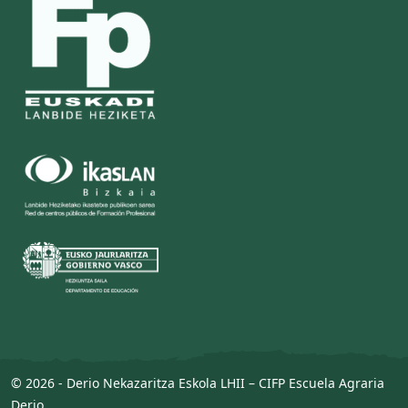
© 2026 - Derio Nekazaritza Eskola LHII – CIFP Escuela Agraria
Derio