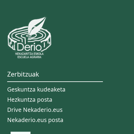
Zerbitzuak
Geskuntza kudeaketa
Hezkuntza posta
Drive Nekaderio.eus
Nekaderio.eus posta