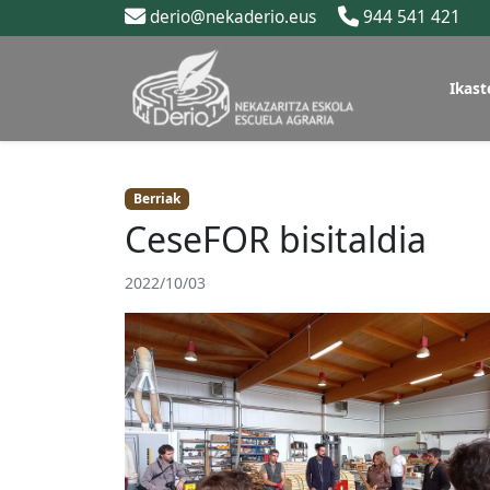
derio@nekaderio.eus
944 541 421
Ikast
Berriak
CeseFOR bisitaldia
2022/10/03