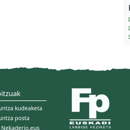
itzuak
untza kudeaketa
untza posta
 Nekaderio.eus