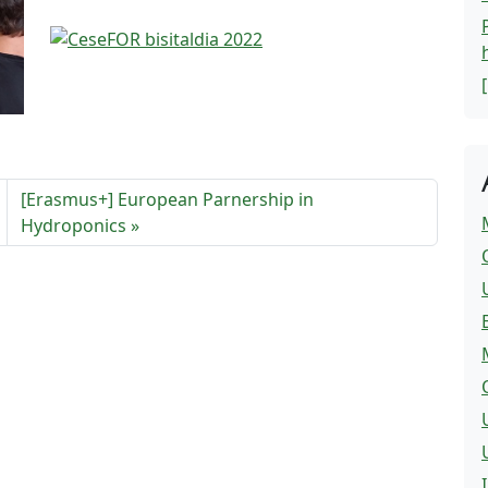
[Erasmus+] European Parnership in
Hydroponics