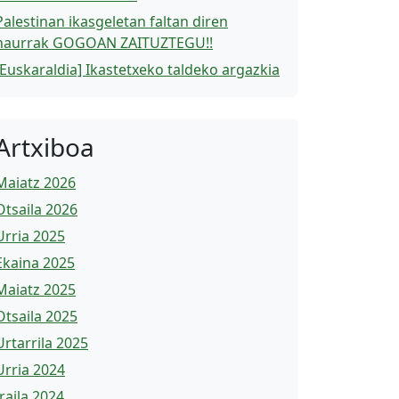
Palestinan ikasgeletan faltan diren
haurrak GOGOAN ZAITUZTEGU!!
[Euskaraldia] Ikastetxeko taldeko argazkia
Artxiboa
Maiatz 2026
Otsaila 2026
Urria 2025
Ekaina 2025
Maiatz 2025
Otsaila 2025
Urtarrila 2025
Urria 2024
Iraila 2024