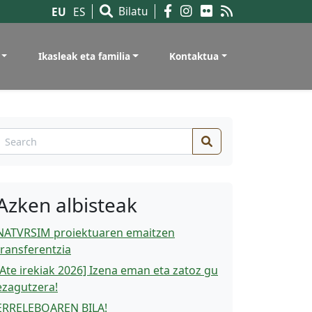
Bilatu
EU
ES
Ikasleak eta familia
Kontaktua
Search
Azken albisteak
NATVRSIM proiektuaren emaitzen
transferentzia
[Ate irekiak 2026] Izena eman eta zatoz gu
ezagutzera!
ERRELEBOAREN BILA!