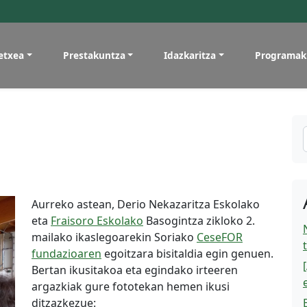
etxea
Prestakuntza
Idazkaritza
Programak
Aurreko astean, Derio Nekazaritza Eskolako
eta
Fraisoro Eskolako
Basogintza zikloko 2.
mailako ikaslegoarekin Soriako
CeseFOR
fundazioaren
egoitzara bisitaldia egin genuen.
Bertan ikusitakoa eta egindako irteeren
argazkiak gure fototekan hemen ikusi
ditzazkezue: