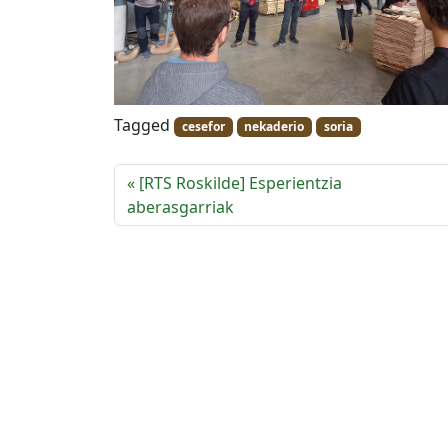
Tagged
cesefor
nekaderio
soria
[RTS Roskilde] Esperientzia
aberasgarriak