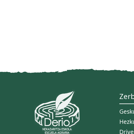
Zerb
Gesk
Hezk
Drive