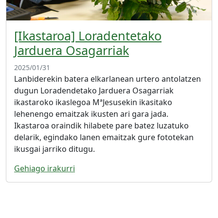
[Ikastaroa] Loradentetako
Jarduera Osagarriak
2025/01/31
Lanbiderekin batera elkarlanean urtero antolatzen
dugun Loradendetako Jarduera Osagarriak
ikastaroko ikaslegoa MªJesusekin ikasitako
lehenengo emaitzak ikusten ari gara jada.
Ikastaroa oraindik hilabete pare batez luzatuko
delarik, egindako lanen emaitzak gure fototekan
ikusgai jarriko ditugu.
Gehiago irakurri