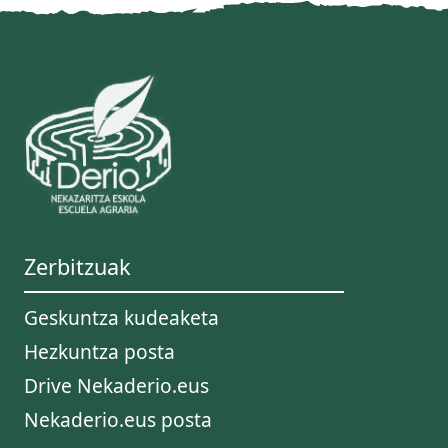
Zerbitzuak
Geskuntza kudeaketa
Hezkuntza posta
Drive Nekaderio.eus
Nekaderio.eus posta