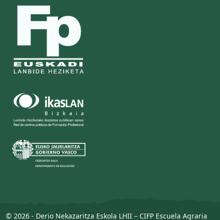
© 2026 - Derio Nekazaritza Eskola LHII – CIFP Escuela Agraria