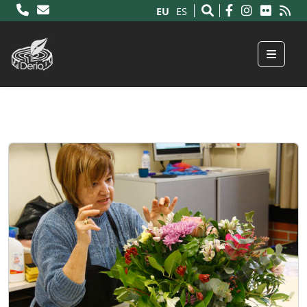
EU
ES
Menu