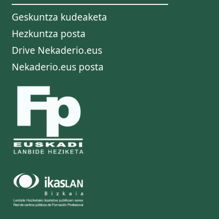
Geskuntza kudeaketa
Hezkuntza posta
Drive Nekaderio.eus
Nekaderio.eus posta