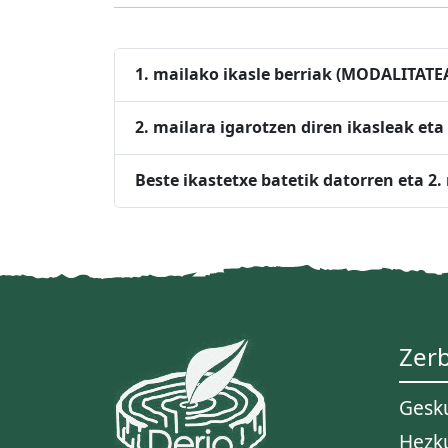
1. mailako ikasle berr
2. mailara igarotzen diren ikasleak eta
Beste ikastetxe batetik datorren eta 2
Zerb
Gesk
Hezk