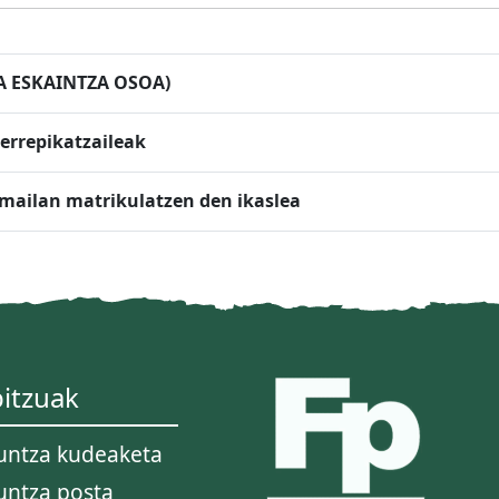
iak (MODALITATEA ESKAINTZA OSOA)
 errepikatzaileak
. mailan matrikulatzen den ikaslea
itzuak
untza kudeaketa
untza posta