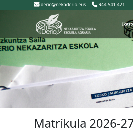
derio@nekaderio.eus
944 541 421
Ikast
Matrikula 2026-2