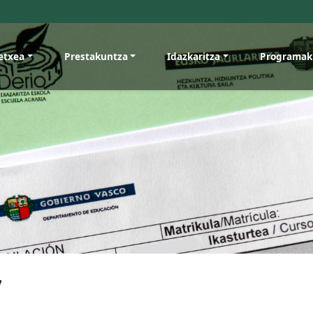
etxea
Prestakuntza
Idazkaritza
Programak
7