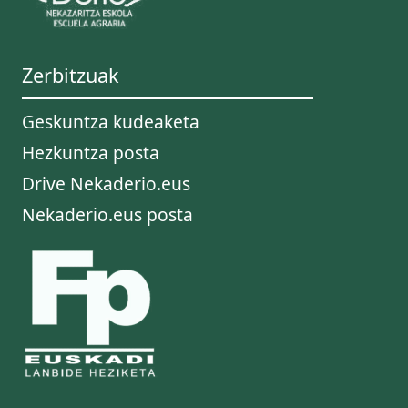
Zerbitzuak
Geskuntza kudeaketa
Hezkuntza posta
Drive Nekaderio.eus
Nekaderio.eus posta