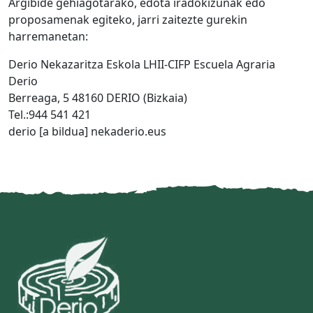
Argibide gehiagotarako, edota iradokizunak edo
proposamenak egiteko, jarri zaitezte gurekin
harremanetan:
Derio Nekazaritza Eskola LHII-CIFP Escuela Agraria
Derio
Berreaga, 5 48160 DERIO (Bizkaia)
Tel.:944 541 421
derio [a bildua] nekaderio.eus