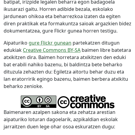
batipat, irizpide legalen beharra egon badagoela
ikusarazi gaitu. Horren adibide bezala, eskolako
jardunean ohikoa eta beharrezkoa izaten da egiten
diren praktikak eta formakuntza saioak argazkien bidez
dokumentatzea, gure Flickr gunea horren testigu.
Aipaturiko
gure Flickr gunean
partekatzen ditugun
edukiak
Creative Commons BY-SA
baimen libre batetara
atxikitzen dira. Baimen horretara atxikitzen den eduki
bat erabili nahiko bazenu, bi baldintza bete beharko
dituzula zehazten du: Egiletza aitortu behar duzu eta
lan eratorririk egingo bazenu, baimen berbera atxikitu
beharko zenioke.
Baimenaren azalpen sakona eta zehatza arestian
aipaturiko loturan dagoelarik, azpikaldian eskolak
jarraitzen duen lege ohar osoa eskuratzen dugu: