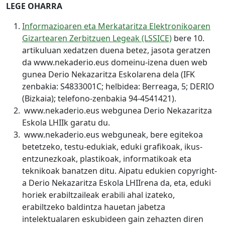
LEGE OHARRA
Informazioaren eta Merkataritza Elektronikoaren
Gizartearen Zerbitzuen Legeak (LSSICE)
bere 10.
artikuluan xedatzen duena betez, jasota geratzen
da www.nekaderio.eus domeinu-izena duen web
gunea Derio Nekazaritza Eskolarena dela (IFK
zenbakia: S4833001C; helbidea: Berreaga, 5; DERIO
(Bizkaia); telefono-zenbakia 94-4541421).
www.nekaderio.eus webgunea Derio Nekazaritza
Eskola LHIIk garatu du.
www.nekaderio.eus webguneak, bere egitekoa
betetzeko, testu-edukiak, eduki grafikoak, ikus-
entzunezkoak, plastikoak, informatikoak eta
teknikoak banatzen ditu. Aipatu edukien copyright-
a Derio Nekazaritza Eskola LHIIrena da, eta, eduki
horiek erabiltzaileak erabili ahal izateko,
erabiltzeko baldintza hauetan jabetza
intelektualaren eskubideen gain zehazten diren