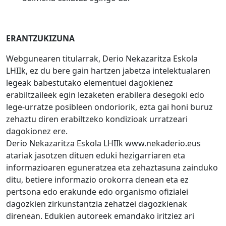
ERANTZUKIZUNA
Webgunearen titularrak, Derio Nekazaritza Eskola
LHIIk, ez du bere gain hartzen jabetza intelektualaren
legeak babestutako elementuei dagokienez
erabiltzaileek egin lezaketen erabilera desegoki edo
lege-urratze posibleen ondoriorik, ezta gai honi buruz
zehaztu diren erabiltzeko kondizioak urratzeari
dagokionez ere.
Derio Nekazaritza Eskola LHIIk www.nekaderio.eus
atariak jasotzen dituen eduki hezigarriaren eta
informazioaren eguneratzea eta zehaztasuna zainduko
ditu, betiere informazio orokorra denean eta ez
pertsona edo erakunde edo organismo ofizialei
dagozkien zirkunstantzia zehatzei dagozkienak
direnean. Edukien autoreek emandako iritziez ari