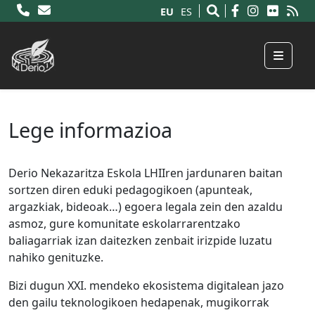
EU
ES
Menu
Lege informazioa
Derio Nekazaritza Eskola LHIIren jardunaren baitan
sortzen diren eduki pedagogikoen (apunteak,
argazkiak, bideoak…) egoera legala zein den azaldu
asmoz, gure komunitate eskolarrarentzako
baliagarriak izan daitezken zenbait irizpide luzatu
nahiko genituzke.
Bizi dugun XXI. mendeko ekosistema digitalean jazo
den gailu teknologikoen hedapenak, mugikorrak