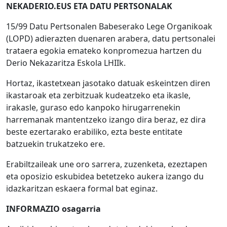
NEKADERIO.EUS ETA DATU PERTSONALAK
15/99 Datu Pertsonalen Babeserako Lege Organikoak
(LOPD) adierazten duenaren arabera, datu pertsonalei
trataera egokia emateko konpromezua hartzen du
Derio Nekazaritza Eskola LHIIk.
Hortaz, ikastetxean jasotako datuak eskeintzen diren
ikastaroak eta zerbitzuak kudeatzeko eta ikasle,
irakasle, guraso edo kanpoko hirugarrenekin
harremanak mantentzeko izango dira beraz, ez dira
beste ezertarako erabiliko, ezta beste entitate
batzuekin trukatzeko ere.
Erabiltzaileak une oro sarrera, zuzenketa, ezeztapen
eta oposizio eskubidea betetzeko aukera izango du
idazkaritzan eskaera formal bat eginaz.
INFORMAZIO osagarria