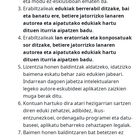
eta modu ez-esklusiboan ematen da.
Erabiltzaileak
edukiak berrerabil ditzake, bai
eta banatu ere, betiere jatorrizko lanaren
autorea eta aipatutako edukiak hartu
dituen iturria aipatzen badu
.
Erabiltzaileak
lan eratorriak eta konposatuak
sor ditzake, betiere jatorrizko lanaren
autorea eta aipatutako edukiak hartu
dituen iturria aipatzen badu
.
Lizentzia honen baldintzak aldatzeko, idatzizko
baimena eskatu behar zaio edukien jabeari.
Indarrean dagoen jabetza intelektualaren
legeko autore-eskubideei aplikatzen zaizkien
muga berak ditu.
Kontuan hartuko dira atari hezigarrian sartzen
diren eduki zehatzei, adibidez, ikus-
entzunezkoei, ordenagailu-programei eta datu-
baseei, aplikatu beharreko zehaztapen legalak.
Baimen honen baldintzaren bat betetzen ez