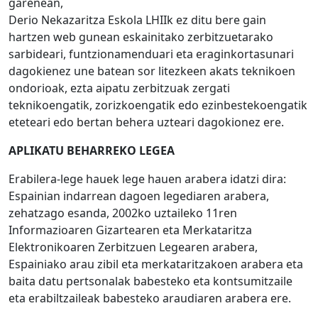
garenean,
Derio Nekazaritza Eskola LHIIk ez ditu bere gain
hartzen web gunean eskainitako zerbitzuetarako
sarbideari, funtzionamenduari eta eraginkortasunari
dagokienez une batean sor litezkeen akats teknikoen
ondorioak, ezta aipatu zerbitzuak zergati
teknikoengatik, zorizkoengatik edo ezinbestekoengatik
eteteari edo bertan behera uzteari dagokionez ere.
APLIKATU BEHARREKO LEGEA
Erabilera-lege hauek lege hauen arabera idatzi dira:
Espainian indarrean dagoen legediaren arabera,
zehatzago esanda, 2002ko uztaileko 11ren
Informazioaren Gizartearen eta Merkataritza
Elektronikoaren Zerbitzuen Legearen arabera,
Espainiako arau zibil eta merkataritzakoen arabera eta
baita datu pertsonalak babesteko eta kontsumitzaile
eta erabiltzaileak babesteko araudiaren arabera ere.