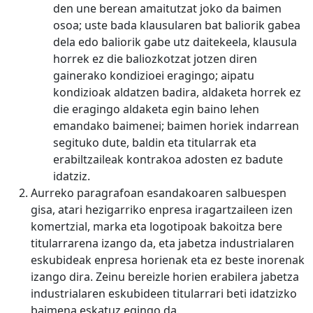
den une berean amaitutzat joko da baimen
osoa; uste bada klausularen bat baliorik gabea
dela edo baliorik gabe utz daitekeela, klausula
horrek ez die baliozkotzat jotzen diren
gainerako kondizioei eragingo; aipatu
kondizioak aldatzen badira, aldaketa horrek ez
die eragingo aldaketa egin baino lehen
emandako baimenei; baimen horiek indarrean
segituko dute, baldin eta titularrak eta
erabiltzaileak kontrakoa adosten ez badute
idatziz.
Aurreko paragrafoan esandakoaren salbuespen
gisa, atari hezigarriko enpresa iragartzaileen izen
komertzial, marka eta logotipoak bakoitza bere
titularrarena izango da, eta jabetza industrialaren
eskubideak enpresa horienak eta ez beste inorenak
izango dira. Zeinu bereizle horien erabilera jabetza
industrialaren eskubideen titularrari beti idatzizko
baimena eskatuz egingo da.