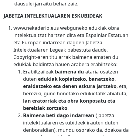
klausulei jarraitu behar zaie.
JABETZA INTELEKTUALAREN ESKUBIDEAK
www.nekaderio.eus webguneko edukiak obra
intelektualtzat hartzen dira eta Espainiar Estatuan
eta Europan indarrean dagoen Jabetza
Intelektualaren Legeak babestuta daude.
Copyright-aren titularrak baimena ematen du
edukiak baldintza hauen arabera erabiltzeko:
Erabiltzaileak
baimena du
ataria osatzen
duten
edukiak kopiatzeko, banatzeko,
eraldatzeko eta denen eskura jartzeko
, eta,
bereziki, gune honetako edukietatik abiatuta,
lan eratorriak eta obra konposatu eta
bereiziak sortzeko
.
Baimena beti dago indarrean
(jabetza
intelektualaren eskubideek irauten duten
denboraldian), mundu osorako da, doakoa da