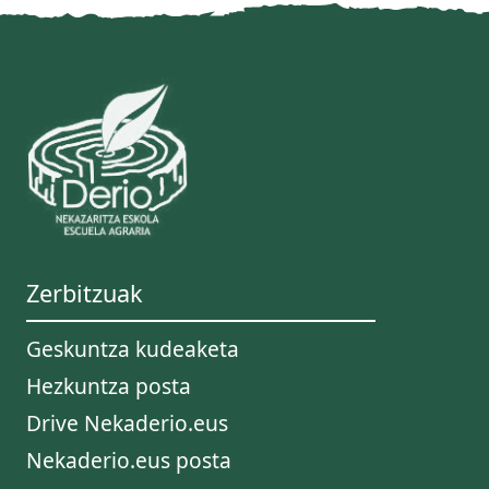
Zerbitzuak
Geskuntza kudeaketa
Hezkuntza posta
Drive Nekaderio.eus
Nekaderio.eus posta