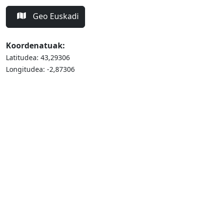
Geo Euskadi
Koordenatuak:
Latitudea: 43,29306
Longitudea: -2,87306