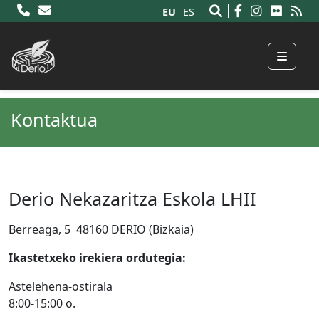
EU
ES
Menu
Kontaktua
Derio Nekazaritza Eskola LHII
Berreaga, 5 48160 DERIO (Bizkaia)
Ikastetxeko irekiera ordutegia:
Astelehena-ostirala
8:00-15:00 o.