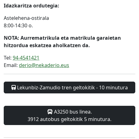
Idazkaritza ordutegia:
Astelehena-ostirala
8:00-14:30 o.
NOTA: Aurrematrikula eta matrikula garaietan
hitzordua eskatzea aholkatzen da.
Tel:
94-4541421
Email:
derio@nekaderio.eus
Lekunbiz-Zamudio tren geltokitik - 10 minutura
A3250 bus linea.
3912 autobus geltokitik 5 minutura.