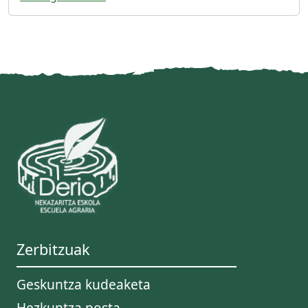
Zerbitzuak
Geskuntza kudeaketa
Hezkuntza posta