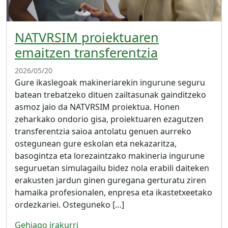
NATVRSIM proiektuaren
emaitzen transferentzia
2026/05/20
Gure ikaslegoak makineriarekin ingurune seguru
batean trebatzeko dituen zailtasunak gainditzeko
asmoz jaio da NATVRSIM proiektua. Honen
zeharkako ondorio gisa, proiektuaren ezagutzen
transferentzia saioa antolatu genuen aurreko
ostegunean gure eskolan eta nekazaritza,
basogintza eta lorezaintzako makineria ingurune
seguruetan simulagailu bidez nola erabili daiteken
erakusten jardun ginen guregana gerturatu ziren
hamaika profesionalen, enpresa eta ikastetxeetako
ordezkariei. Osteguneko […]
Gehiago irakurri