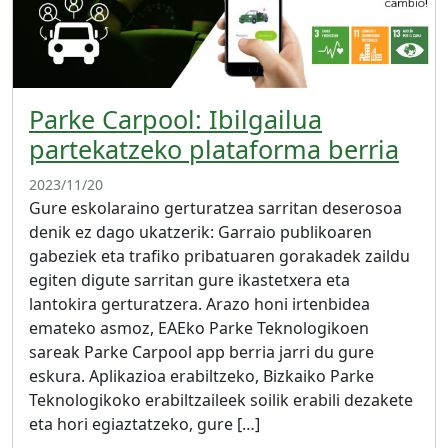
Parke Carpool: Ibilgailua
partekatzeko plataforma berria
2023/11/20
Gure eskolaraino gerturatzea sarritan deserosoa
denik ez dago ukatzerik: Garraio publikoaren
gabeziek eta trafiko pribatuaren gorakadek zaildu
egiten digute sarritan gure ikastetxera eta
lantokira gerturatzera. Arazo honi irtenbidea
emateko asmoz, EAEko Parke Teknologikoen
sareak Parke Carpool app berria jarri du gure
eskura. Aplikazioa erabiltzeko, Bizkaiko Parke
Teknologikoko erabiltzaileek soilik erabili dezakete
eta hori egiaztatzeko, gure […]