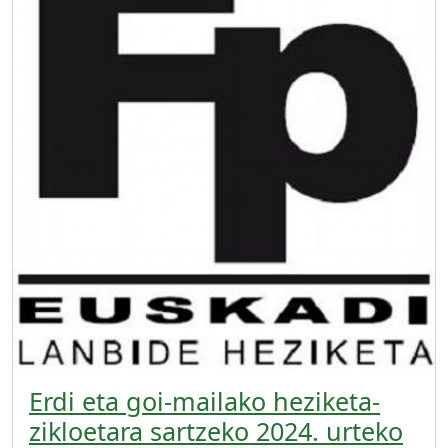
Erdi eta goi-mailako heziketa-
zikloetara sartzeko 2024. urteko