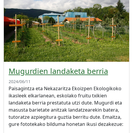
Mugurdien landaketa berria
2024/06/11
Paisagintza eta Nekazaritza Ekoizpen Ekologikoko
ikasleek elkarlanean, eskolako fruitu txikien
landaketa berria prestatuta utzi dute. Mugurdi eta
masusta barietate anitzak landatzearekin batera,
tutoratze azpiegitura guztia berritu dute. Emaitza,
gure fototekako bilduma honetan ikusi dezakezue: