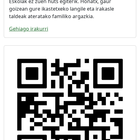
Eskolak ez zuen huts egiterik. Honatx, gaur
goizean gure ikastetxeko langile eta irakasle
taldeak ateratako familiko argazkia.
Gehiago irakurri