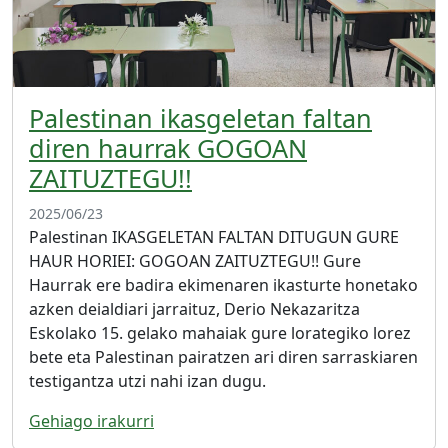
Palestinan ikasgeletan faltan
diren haurrak GOGOAN
ZAITUZTEGU!!
2025/06/23
Palestinan IKASGELETAN FALTAN DITUGUN GURE
HAUR HORIEI: GOGOAN ZAITUZTEGU!! Gure
Haurrak ere badira ekimenaren ikasturte honetako
azken deialdiari jarraituz, Derio Nekazaritza
Eskolako 15. gelako mahaiak gure lorategiko lorez
bete eta Palestinan pairatzen ari diren sarraskiaren
testigantza utzi nahi izan dugu.
Gehiago irakurri