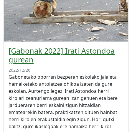
[Gabonak 2022] Irati Astondoa
gurean
2022/12/26
Gabonetako oporren bezperan eskolako jaia eta
hamaiketako antolatzea ohikoa izaten da gure
eskolan. Aurtengo legez, Irati Astondoa herri
kirolari zeanuriarra gurean izan genuen eta bere
jardueraren berri eskaini zigun hitzaldian
ematearekin batera, praktikatzen dituen hainbat
herri kirolen erakustaldia egin zigun. Hori gutxi
balitz, gure ikaslegoak ere hamaika herri kirol