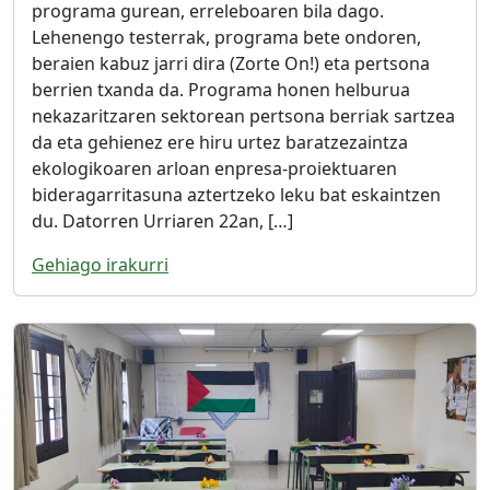
programa gurean, erreleboaren bila dago.
Lehenengo testerrak, programa bete ondoren,
beraien kabuz jarri dira (Zorte On!) eta pertsona
berrien txanda da. Programa honen helburua
nekazaritzaren sektorean pertsona berriak sartzea
da eta gehienez ere hiru urtez baratzezaintza
ekologikoaren arloan enpresa-proiektuaren
bideragarritasuna aztertzeko leku bat eskaintzen
du. Datorren Urriaren 22an, […]
Gehiago irakurri