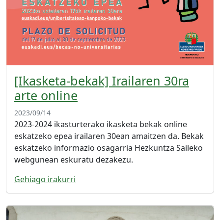
[Ikasketa-bekak] Irailaren 30ra
arte online
2023/09/14
2023-2024 ikasturterako ikasketa bekak online
eskatzeko epea irailaren 30ean amaitzen da. Bekak
eskatzeko informazio osagarria Hezkuntza Saileko
webgunean eskuratu dezakezu.
Gehiago irakurri