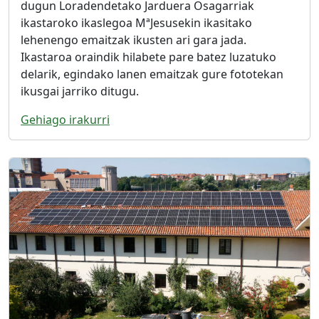
dugun Loradendetako Jarduera Osagarriak
ikastaroko ikaslegoa MªJesusekin ikasitako
lehenengo emaitzak ikusten ari gara jada.
Ikastaroa oraindik hilabete pare batez luzatuko
delarik, egindako lanen emaitzak gure fototekan
ikusgai jarriko ditugu.
Gehiago irakurri