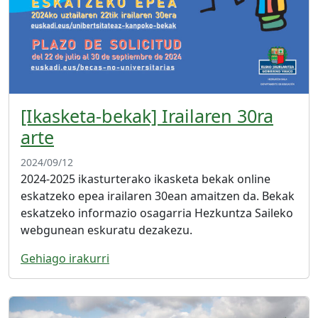
[Ikasketa-bekak] Irailaren 30ra
arte
2024/09/12
2024-2025 ikasturterako ikasketa bekak online
eskatzeko epea irailaren 30ean amaitzen da. Bekak
eskatzeko informazio osagarria Hezkuntza Saileko
webgunean eskuratu dezakezu.
Gehiago irakurri