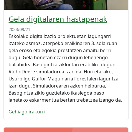
Gela digitalaren hastapenak
2023/09/21
Eskolako digitalizazio proiektuetan lagungarri
izateko asmoz, aterpeko eraikinaren 3. solairuan
gela eroso eta egokia prestatzen amaitu berri
dugu. Gela honetan ezarri dugun lehenengo
baliabidea Basogintza zikloetan erabiliko dugun
#JohnDeere simuladorea izan da. Horretarako,
Usurbilgo Guifor Maquinaria Forestalen laguntza
izan dugu. Simuladorearen azken helburua,
Basogintza ziklo guztietako ikaslegoa baso
lanetako eskarmentua bertan trebatzea izango da.
Gehiago irakurri