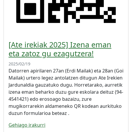
[Ate irekiak 2025] Izena eman
eta zatoz gu ezagutzera!
2025/02/19
Datorren apirilaren 27an (Erdi Mailak) eta 28an (Goi
Mailak) urtero legez antolatzen ditugun Ate Irekien
Jardunaldia gauzatuko dugu. Horretarako, aurretik
izena eman beharko duzu gure eskolara deituz (94-
4541421) edo erosoago bazaizu, zure
mugikorrarekin aldameneko QR kodean aurkituko
duzun formularioa beteaz .
Gehiago irakurri