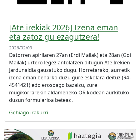
[Ate irekiak 2026] Izena eman
eta zatoz gu ezagutzera!
2026/02/09
Datorren apirilaren 27an (Erdi Mailak) eta 28an (Goi
Mailak) urtero legez antolatzen ditugun Ate Irekien
Jardunaldia gauzatuko dugu. Horretarako, aurretik
izena eman beharko duzu gure eskolara deituz (94-
4541421) edo erosoago bazaizu, zure
mugikorrarekin aldameneko QR kodean aurkituko
duzun formularioa beteaz .
Gehiago irakurri