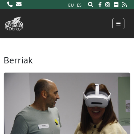
EU
ES
Menu
Berriak