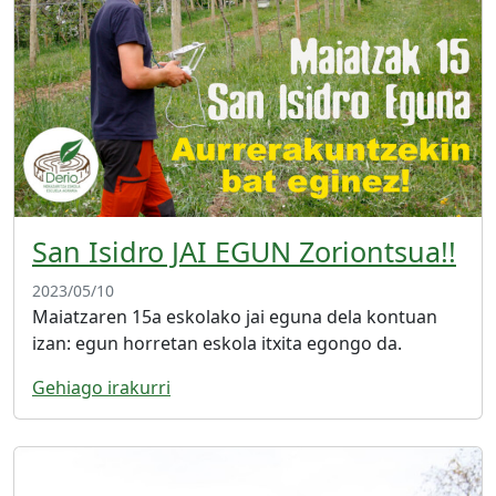
San Isidro JAI EGUN Zoriontsua!!
2023/05/10
Maiatzaren 15a eskolako jai eguna dela kontuan
izan: egun horretan eskola itxita egongo da.
Gehiago irakurri