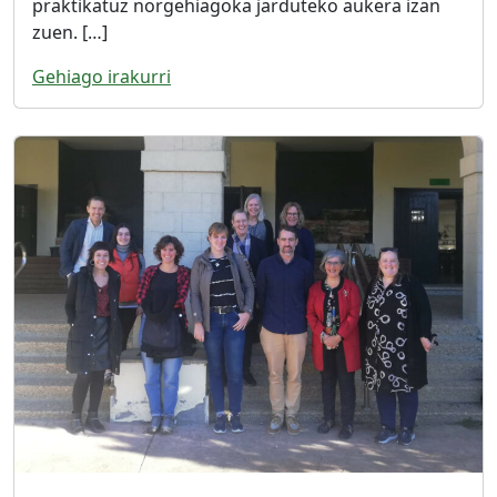
praktikatuz norgehiagoka jarduteko aukera izan
zuen. […]
Gehiago irakurri