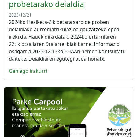
probetarako deialdia
2023/12/21
2024ko Heziketa-Zikloetara sarbide proben
deialdiako aurrematrikulazioa gauzatzeko epea
ireki da. Hauek dira datak: 2024ko urtarrilaren
22tik otsailaren 9ra arte, biak barne. Informazio
osagarria 2023-12-13ko EHAAn hemen kontsultatu
daiteke. Deialdiaren egutegi osoa honatx:
Gehiago irakurri