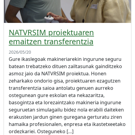
NATVRSIM proiektuaren
emaitzen transferentzia
2026/05/20
Gure ikaslegoak makineriarekin ingurune seguru
batean trebatzeko dituen zailtasunak gainditzeko
asmoz jaio da NATVRSIM proiektua. Honen
zeharkako ondorio gisa, proiektuaren ezagutzen
transferentzia saioa antolatu genuen aurreko
ostegunean gure eskolan eta nekazaritza,
basogintza eta lorezaintzako makineria ingurune
seguruetan simulagailu bidez nola erabili daiteken
erakusten jardun ginen guregana gerturatu ziren
hamaika profesionalen, enpresa eta ikastetxeetako
ordezkariei. Osteguneko […]