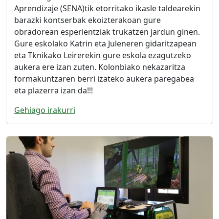
Aprendizaje (SENA)tik etorritako ikasle taldearekin
barazki kontserbak ekoizterakoan gure
obradorean esperientziak trukatzen jardun ginen.
Gure eskolako Katrin eta Juleneren gidaritzapean
eta Tknikako Leirerekin gure eskola ezagutzeko
aukera ere izan zuten. Kolonbiako nekazaritza
formakuntzaren berri izateko aukera paregabea
eta plazerra izan da!!!
Gehiago irakurri