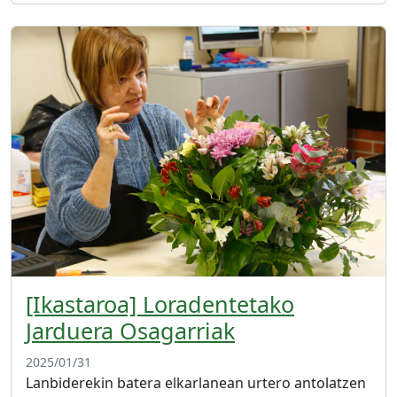
[Ikastaroa] Loradentetako
Jarduera Osagarriak
2025/01/31
Lanbiderekin batera elkarlanean urtero antolatzen