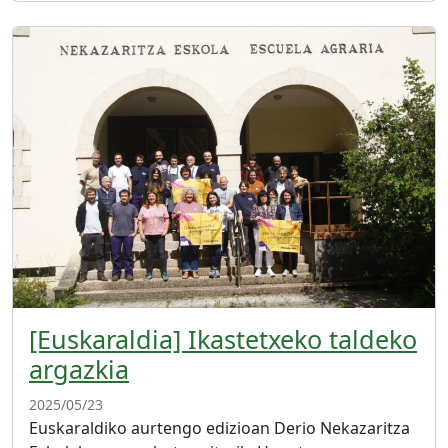
[Euskaraldia] Ikastetxeko taldeko
argazkia
2025/05/23
Euskaraldiko aurtengo edizioan Derio Nekazaritza