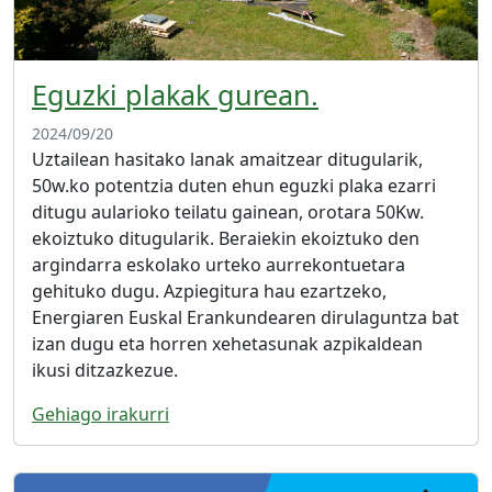
Eguzki plakak gurean.
2024/09/20
Uztailean hasitako lanak amaitzear ditugularik,
50w.ko potentzia duten ehun eguzki plaka ezarri
ditugu aularioko teilatu gainean, orotara 50Kw.
ekoiztuko ditugularik. Beraiekin ekoiztuko den
argindarra eskolako urteko aurrekontuetara
gehituko dugu. Azpiegitura hau ezartzeko,
Energiaren Euskal Erankundearen dirulaguntza bat
izan dugu eta horren xehetasunak azpikaldean
ikusi ditzazkezue.
Gehiago irakurri