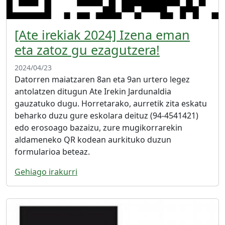
[Ate irekiak 2024] Izena eman
eta zatoz gu ezagutzera!
2024/04/23
Datorren maiatzaren 8an eta 9an urtero legez
antolatzen ditugun Ate Irekin Jardunaldia
gauzatuko dugu. Horretarako, aurretik zita eskatu
beharko duzu gure eskolara deituz (94-4541421)
edo erosoago bazaizu, zure mugikorrarekin
aldameneko QR kodean aurkituko duzun
formularioa beteaz.
Gehiago irakurri