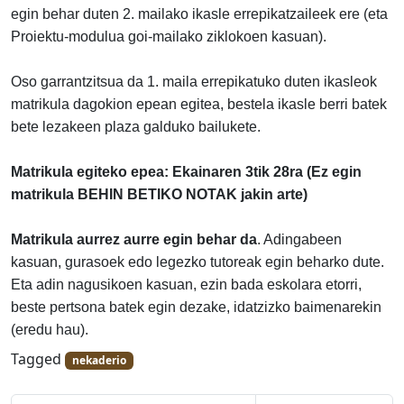
egin behar duten 2. mailako ikasle errepikatzaileek ere (eta
Proiektu-modulua goi-mailako ziklokoen kasuan).
Oso garrantzitsua da 1. maila errepikatuko duten ikasleok
matrikula dagokion epean egitea, bestela ikasle berri batek
bete lezakeen plaza galduko bailukete.
Matrikula egiteko epea: Ekainaren 3tik 28ra (Ez egin
matrikula BEHIN BETIKO NOTAK jakin arte)
Matrikula aurrez aurre egin behar da
. Adingabeen
kasuan, gurasoek edo legezko tutoreak egin beharko dute.
Eta adin nagusikoen kasuan, ezin bada eskolara etorri,
beste pertsona batek egin dezake, idatzizko baimenarekin
(eredu hau).
Tagged
nekaderio