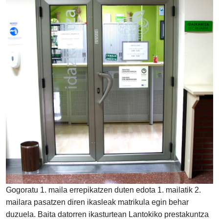
Gogoratu 1. maila errepikatzen duten edota 1. mailatik 2.
mailara pasatzen diren ikasleak matrikula egin behar
duzuela. Baita datorren ikasturtean Lantokiko prestakuntza