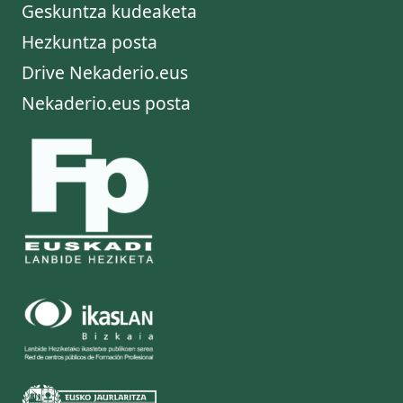
Geskuntza kudeaketa
Hezkuntza posta
Drive Nekaderio.eus
Nekaderio.eus posta