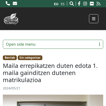
EU
ES
Menu
Open side menu
Berriak
Sin categorizar
Maila errepikatzen duten edota 1.
maila gainditzen dutenen
matrikulazioa
2024/05/21