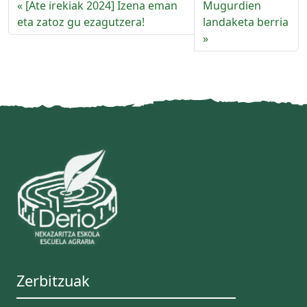
[Ate irekiak 2024] Izena eman
Mugurdien
eta zatoz gu ezagutzera!
landaketa berria
Zerbitzuak