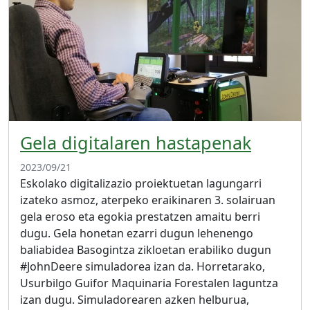
Gela digitalaren hastapenak
2023/09/21
Eskolako digitalizazio proiektuetan lagungarri
izateko asmoz, aterpeko eraikinaren 3. solairuan
gela eroso eta egokia prestatzen amaitu berri
dugu. Gela honetan ezarri dugun lehenengo
baliabidea Basogintza zikloetan erabiliko dugun
#JohnDeere simuladorea izan da. Horretarako,
Usurbilgo Guifor Maquinaria Forestalen laguntza
izan dugu. Simuladorearen azken helburua,