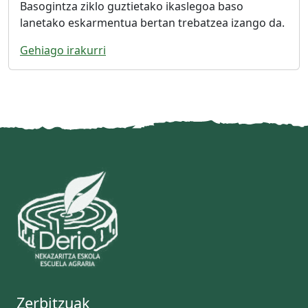
Basogintza ziklo guztietako ikaslegoa baso
lanetako eskarmentua bertan trebatzea izango da.
Gehiago irakurri
Zerbitzuak