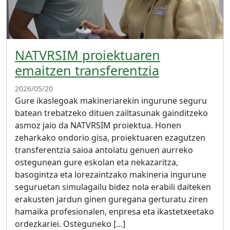
NATVRSIM proiektuaren
emaitzen transferentzia
2026/05/20
Gure ikaslegoak makineriarekin ingurune seguru
batean trebatzeko dituen zailtasunak gainditzeko
asmoz jaio da NATVRSIM proiektua. Honen
zeharkako ondorio gisa, proiektuaren ezagutzen
transferentzia saioa antolatu genuen aurreko
ostegunean gure eskolan eta nekazaritza,
basogintza eta lorezaintzako makineria ingurune
seguruetan simulagailu bidez nola erabili daiteken
erakusten jardun ginen guregana gerturatu ziren
hamaika profesionalen, enpresa eta ikastetxeetako
ordezkariei. Osteguneko […]