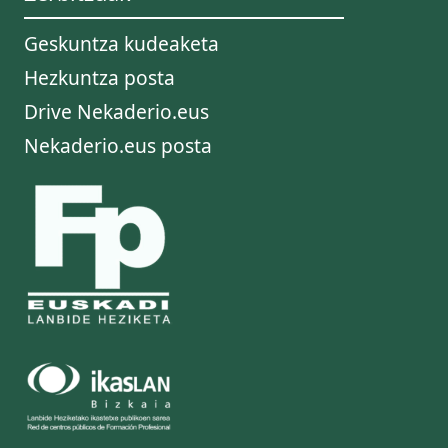
Geskuntza kudeaketa
Hezkuntza posta
Drive Nekaderio.eus
Nekaderio.eus posta