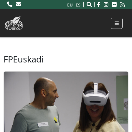
EU
ES
Menu
FPEuskadi