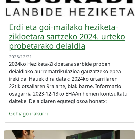
Erdi eta goi-mailako heziketa-
zikloetara sartzeko 2024. urteko
probetarako deialdia
2023/12/21
2024ko Heziketa-Zikloetara sarbide proben
deialdiako aurrematrikulazioa gauzatzeko epea
ireki da. Hauek dira datak: 2024ko urtarrilaren
22tik otsailaren 9ra arte, biak barne. Informazio
osagarria 2023-12-13ko EHAAn hemen kontsultatu
daiteke. Deialdiaren egutegi osoa honatx:
Gehiago irakurri