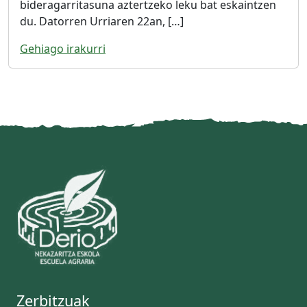
bideragarritasuna aztertzeko leku bat eskaintzen
du. Datorren Urriaren 22an, […]
Gehiago irakurri
Zerbitzuak