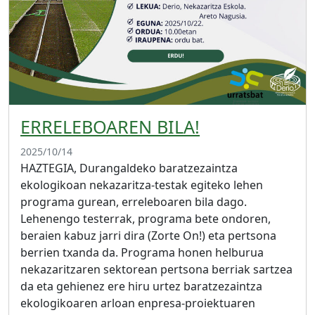
ERRELEBOAREN BILA!
2025/10/14
HAZTEGIA, Durangaldeko baratzezaintza
ekologikoan nekazaritza-testak egiteko lehen
programa gurean, erreleboaren bila dago.
Lehenengo testerrak, programa bete ondoren,
beraien kabuz jarri dira (Zorte On!) eta pertsona
berrien txanda da. Programa honen helburua
nekazaritzaren sektorean pertsona berriak sartzea
da eta gehienez ere hiru urtez baratzezaintza
ekologikoaren arloan enpresa-proiektuaren