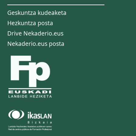
Geskuntza kudeaketa
Hezkuntza posta
Drive Nekaderio.eus
Nekaderio.eus posta