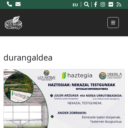
EU
Menu
durangaldea