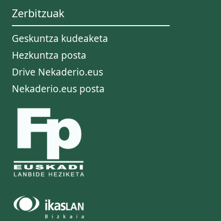
Zerbitzuak
Geskuntza kudeaketa
Hezkuntza posta
Drive Nekaderio.eus
Nekaderio.eus posta