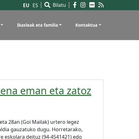
Bilatu
EU
ES
Ikasleak eta familia
Kontaktua
Izena eman eta zatoz
 eta 28an (Goi Mailak) urtero legez
aldia gauzatuko dugu. Horretarako,
e eskolara deituz (94-4541421) edo