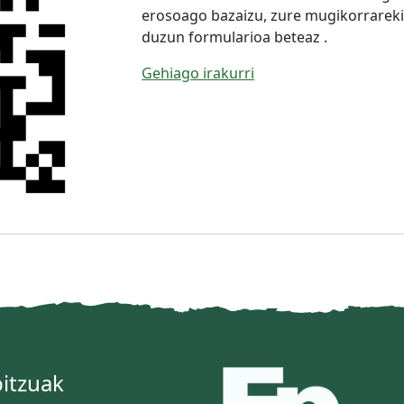
erosoago bazaizu, zure mugikorrarek
duzun formularioa beteaz .
Gehiago irakurri
itzuak