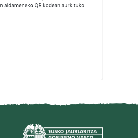
in aldameneko QR kodean aurkituko