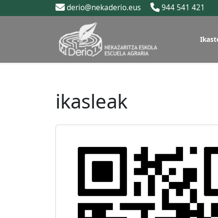
derio@nekaderio.eus
944 541 421
Ikast
ikasleak