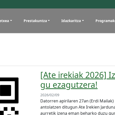
etxea
Prestakuntza
Idazkaritza
Programak
[Ate irekiak 2026] 
gu ezagutzera!
2026/02/09
Datorren apirilaren 27an (Erdi Mailak)
antolatzen ditugun Ate Irekien Jardun
aurretik izena eman beharko duzu gur