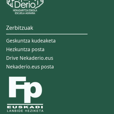
Zerbitzuak
Geskuntza kudeaketa
Hezkuntza posta
Drive Nekaderio.eus
Nekaderio.eus posta