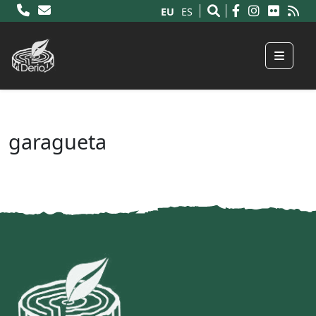
EU
ES
Menu
garagueta