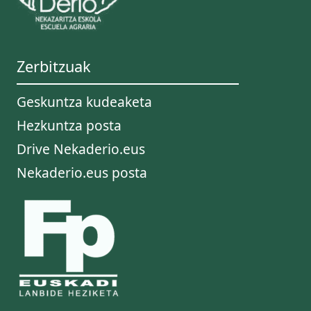
Zerbitzuak
Geskuntza kudeaketa
Hezkuntza posta
Drive Nekaderio.eus
Nekaderio.eus posta