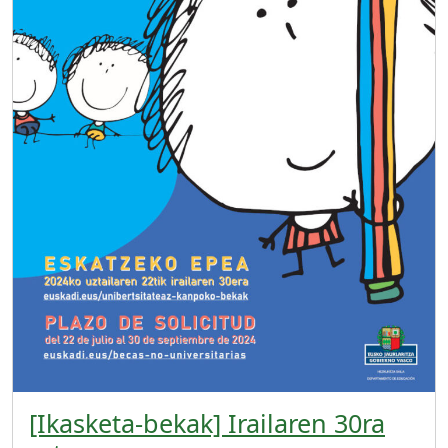
[Ikasketa-bekak] Irailaren 30ra