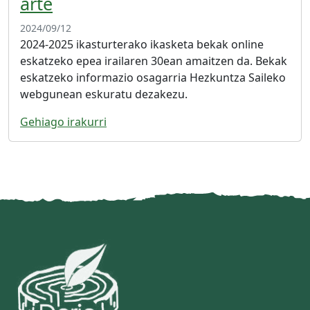
arte
2024/09/12
2024-2025 ikasturterako ikasketa bekak online
eskatzeko epea irailaren 30ean amaitzen da. Bekak
eskatzeko informazio osagarria Hezkuntza Saileko
webgunean eskuratu dezakezu.
Gehiago irakurri