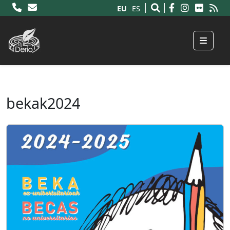
EU
ES
Menu
bekak2024