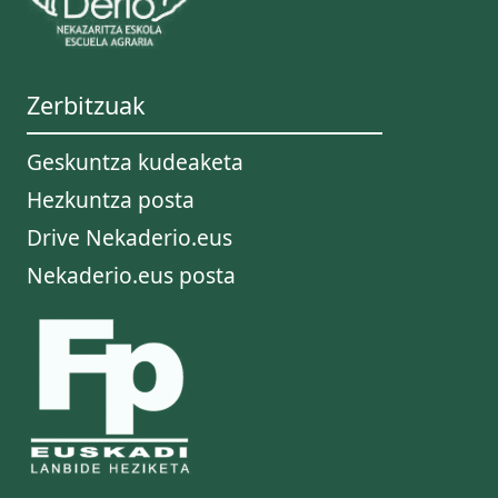
Zerbitzuak
Geskuntza kudeaketa
Hezkuntza posta
Drive Nekaderio.eus
Nekaderio.eus posta