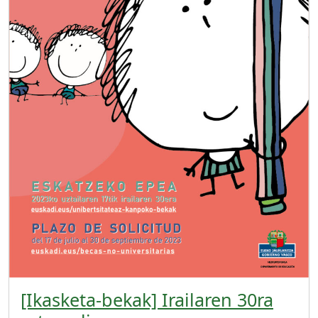
[Ikasketa-bekak] Irailaren 30ra