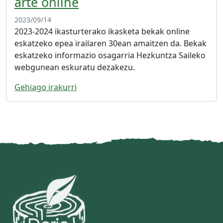
arte online
2023/09/14
2023-2024 ikasturterako ikasketa bekak online
eskatzeko epea irailaren 30ean amaitzen da. Bekak
eskatzeko informazio osagarria Hezkuntza Saileko
webgunean eskuratu dezakezu.
Gehiago irakurri