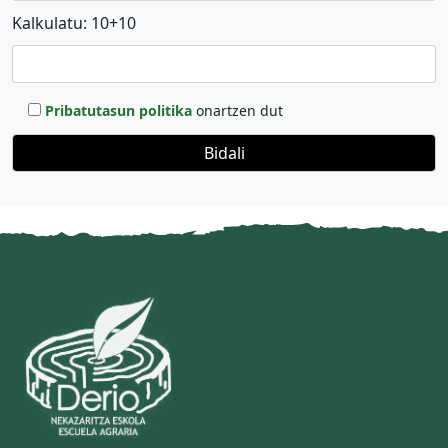
Kalkulatu: 10+10
Pribatutasun politika
onartzen dut