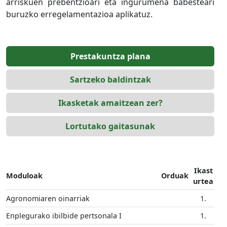
arriskuen prebentzioari eta ingurumena babesteari
buruzko erregelamentazioa aplikatuz.
Prestakuntza plana
Sartzeko baldintzak
Ikasketak amaitzean zer?
Lortutako gaitasunak
Ikast
Moduloak
Orduak
urtea
Agronomiaren oinarriak
1.
Enplegurako ibilbide pertsonala I
1.