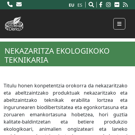
EU
ES
Menu
NEKAZARITZA EKOLOGIKOKO
TEKNIKARIA
Titulu honen konpetentzia orokorra da nekazaritzako
eta abeltzaintzako produktuak nekazaritzako eta
abeltzaintzako teknikak erabilita lortzea eta
ingurunearen biodibertsitatea eta egonkortasuna eta
zoruaren emankortasuna hobetzea, hori guztia
kalitate-baldintzetan eta betiere produkzio
ekologikoari, animalien ongizateari eta laneko