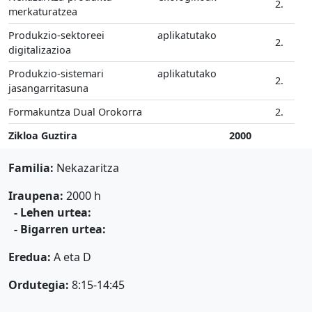
2.
merkaturatzea
Produkzio-sektoreei aplikatutako
2.
digitalizazioa
Produkzio-sistemari aplikatutako
2.
jasangarritasuna
Formakuntza Dual Orokorra
2.
Zikloa Guztira
2000
Familia:
Nekazaritza
Iraupena:
2000 h
- Lehen urtea:
- Bigarren urtea:
Eredua:
A eta D
Ordutegia:
8:15-14:45