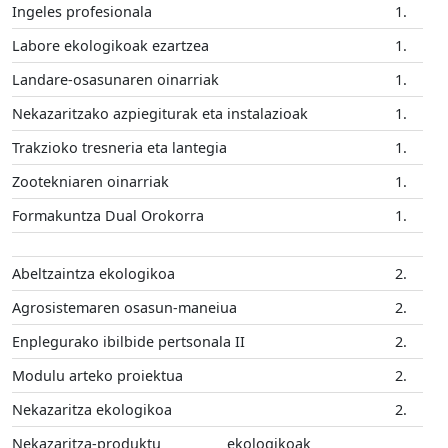
Ingeles profesionala
1.
Labore ekologikoak ezartzea
1.
Landare-osasunaren oinarriak
1.
Nekazaritzako azpiegiturak eta instalazioak
1.
Trakzioko tresneria eta lantegia
1.
Zootekniaren oinarriak
1.
Formakuntza Dual Orokorra
1.
Abeltzaintza ekologikoa
2.
Agrosistemaren osasun-maneiua
2.
Enplegurako ibilbide pertsonala II
2.
Modulu arteko proiektua
2.
Nekazaritza ekologikoa
2.
Nekazaritza-produktu ekologikoak