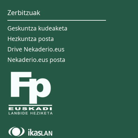
Zerbitzuak
Geskuntza kudeaketa
Hezkuntza posta
Drive Nekaderio.eus
Nekaderio.eus posta