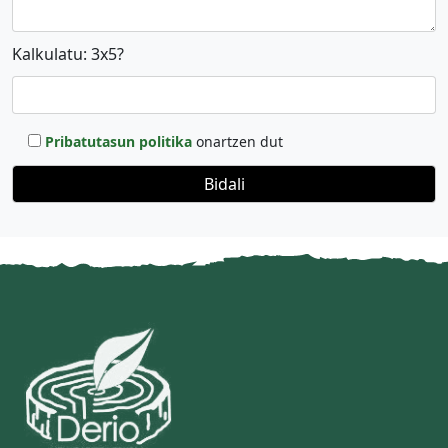
Kalkulatu: 3x5?
Pribatutasun politika
onartzen dut