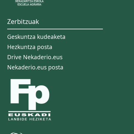
Zerbitzuak
Geskuntza kudeaketa
Hezkuntza posta
Drive Nekaderio.eus
Nekaderio.eus posta