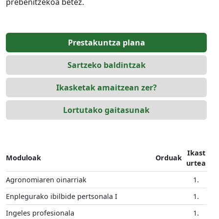
prebenitzekoa betez.
Prestakuntza plana
Sartzeko baldintzak
Ikasketak amaitzean zer?
Lortutako gaitasunak
Ikast
Moduloak
Orduak
urtea
Agronomiaren oinarriak
1.
Enplegurako ibilbide pertsonala I
1.
Ingeles profesionala
1.