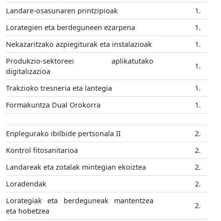
Landare-osasunaren printzipioak
1.
Lorategien eta berdeguneen ezarpena
1.
Nekazaritzako azpiegiturak eta instalazioak
1.
Produkzio-sektoreei aplikatutako
1.
digitalizazioa
Trakzioko tresneria eta lantegia
1.
Formakuntza Dual Orokorra
1.
Enplegurako ibilbide pertsonala II
2.
Kontrol fitosanitarioa
2.
Landareak eta zotalak mintegian ekoiztea
2.
Loradendak
2.
Lorategiak eta berdeguneak mantentzea
2.
eta hobetzea