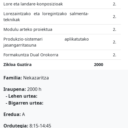
Lore eta landare-konposizioak
2.
Lorezaintzako eta loregintzako salmenta-
2.
teknikak
Modulu arteko proiektua
2.
Produkzio-sistemari aplikatutako
2.
jasangarritasuna
Formakuntza Dual Orokorra
2.
Zikloa Guztira
2000
Familia:
Nekazaritza
Iraupena:
2000 h
- Lehen urtea:
- Bigarren urtea:
Eredua:
A
Ordutegia:
8:15-14:45