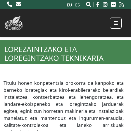
EU
ES
Menu
LOREZAINTZAKO ETA
LOREGINTZAKO TEKNIKARIA
Titulu honen konpetentzia orokorra da kanpoko eta
barneko lorategiak eta kirol-erabilerarako belardiak
instalatzea, kontserbatzea eta lehengoratzea, eta
landare-ekoizpeneko eta loregintzako jarduerak
egitea, eginkizun horretan makineria eta instalazioak
maneiatuz eta mantenduz eta ingurumen-araudia,
kalitate-kontrolekoa eta laneko arriskuak