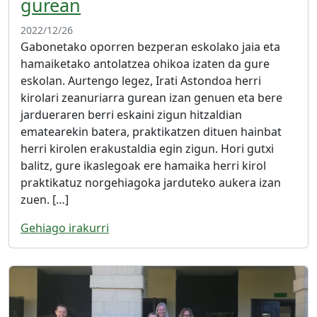
gurean
2022/12/26
Gabonetako oporren bezperan eskolako jaia eta
hamaiketako antolatzea ohikoa izaten da gure
eskolan. Aurtengo legez, Irati Astondoa herri
kirolari zeanuriarra gurean izan genuen eta bere
jardueraren berri eskaini zigun hitzaldian
ematearekin batera, praktikatzen dituen hainbat
herri kirolen erakustaldia egin zigun. Hori gutxi
balitz, gure ikaslegoak ere hamaika herri kirol
praktikatuz norgehiagoka jarduteko aukera izan
zuen. […]
Gehiago irakurri