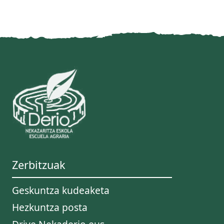
Zerbitzuak
Geskuntza kudeaketa
Hezkuntza posta