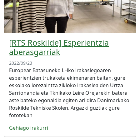
[RTS Roskilde] Esperientzia
aberasgarriak
2022/09/23
Europear Batasuneko LHko irakaslegoaren
esperientzien trukaketa ekimenaren baitan, gure
eskolako lorezaintza zikloko irakaslea den Urtza
Sarrionandia eta Tknikako Leire Orejarekin batera
aste bateko egonaldia egiten ari dira Danimarkako
Roskilde Tekniske Skolen. Argazki guztiak gure
fototekan
Gehiago irakurri