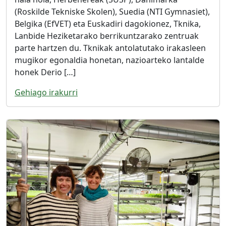
(Roskilde Tekniske Skolen), Suedia (NTI Gymnasiet),
Belgika (EfVET) eta Euskadiri dagokionez, Tknika,
Lanbide Heziketarako berrikuntzarako zentruak
parte hartzen du. Tknikak antolatutako irakasleen
mugikor egonaldia honetan, nazioarteko lantalde
honek Derio […]
Gehiago irakurri