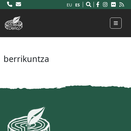
ES
EU
Menu
berrikuntza