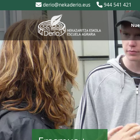
derio@nekaderio.eus
944 541 421
Nue