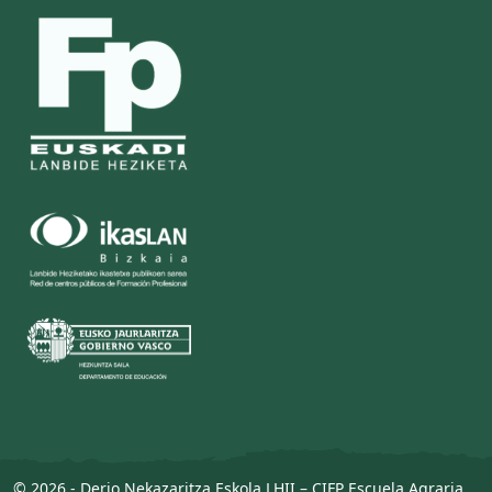
© 2026 - Derio Nekazaritza Eskola LHII – CIFP Escuela Agraria