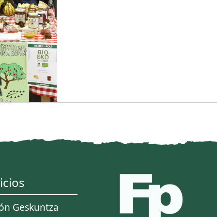
icios
ión Geskuntza